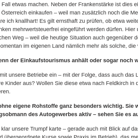
Fall etwas machen. Neben der Frankenstärke ist dies ei
 Österreich einkaufen – weil man zusätzlich noch die M
 ich knallhart! Es gilt ernsthaft zu prüfen, ob etwa wei
ken mehrwertsteuerfrei eingeführt werden dürfen. Hie
fachen Weg – weil die heutige Situation auch gegenüber d
n momentan im eigenen Land nämlich mehr als solche, di
enn der Einkaufstourismus anhält oder sogar noch 
it unsere Betriebe ein – mit der Folge, dass auch das L
e Kinder aus? Wollen Sie diese etwa nach Feldkirch in 
eren.
ohne eigene Rohstoffe ganz besonders wichtig. Sie w
ngsobmann des Autogewerbes aktiv – sehen Sie es a
z klar unsere Trumpf karte – gerade auch mit Blick auf 
nd übergeordnete Kurse sowie Praxis im Betrieb), das m