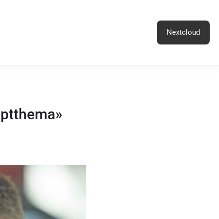
Nextcloud
uptthema»