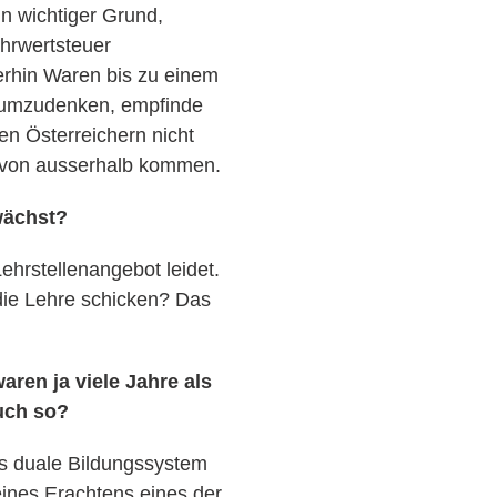
n wichtiger Grund,
ehrwertsteuer
terhin Waren bis zu einem
r umzudenken, empfinde
en Österreichern nicht
e von ausserhalb kommen.
wächst?
ehrstellenangebot leidet.
die Lehre schicken? Das
aren ja viele Jahre als
uch so?
das duale Bildungssystem
eines Erachtens eines der