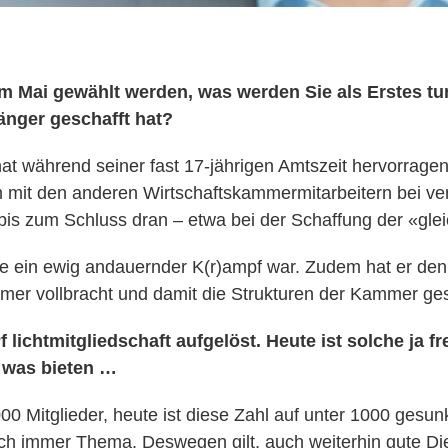
e im Mai gewählt werden, was werden Sie als Erstes tu
änger geschafft hat?
hat während seiner fast 17-jährigen Amtszeit hervorragen
m mit den anderen Wirtschaftskammermitarbeitern bei 
 bis zum Schluss dran – etwa bei der Schaffung der «gle
e ein ewig andauernder K(r)ampf war. Zudem hat er den
er vollbracht und damit die Strukturen der Kammer ges
 lichtmitgliedschaft aufgelöst. Heute ist solche ja f
r was bieten …
000 Mitglieder, heute ist diese Zahl auf unter 1000 ges
lich immer Thema. Deswegen gilt, auch weiterhin gute Di