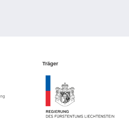
Träger
ung