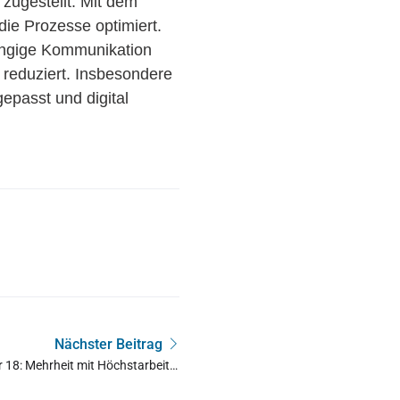
zugestellt. Mit dem
die Prozesse optimiert.
ängige Kommunikation
reduziert. Insbesondere
epasst und digital
Nächster Beitrag
r 18: Mehr­heit mit Höchst­ar­beits­
zeiten über 40 Stunden