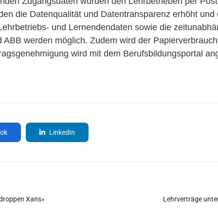
enden Zugangsdaten wurden den Lehrbetrieben per Post 
den die Datenqualität und Datentransparenz erhöht und 
 Lehrbetriebs- und Lernendendaten sowie die zeitunabh
d ABB werden möglich. Zudem wird der Papierverbrauch 
ragsgenehmigung wird mit dem Berufsbildungsportal ang
ok
LinkedIn
r droppen Xans»
Lehr­ver­träge unte